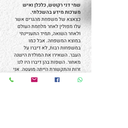
שמי דני רקוטש, כלכלן ואיש
מערכות מידע בהשכלתי.
כצאצא של משפחת מהגרים אשר
עלו מפולין לאחר מלחמת העולם
ולאחר השואה, תמיד התעניינתי
במוצא המשפחה. אבל כמו
במשפחות רבות, לא דיברו על
העבר. השאירו את המולדת הישנה
מאחור. השפות בהן דיברו היו לנו
זרות והתקשורת הייתה מועטה. אני
לא ידעתי מה לשאול וגם אם הייתי
יודע בודאי לא הייתי זוכה לתשובות
מספקות.
לאחר שבגרתי ולמדתי, "כבר לא היה
את מי לשאול". לעזרתי באה
הטכנולוגיה והסקרנות. ארכיונים
החלו להעלות מסמכים לרשת
האינטרנט ומצאתי שותפים לדרך.